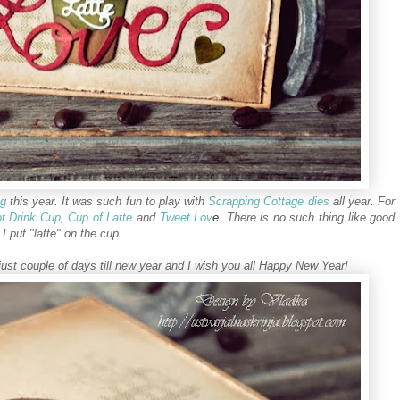
og
this year. It was such fun to play with
Scrapping Cottage dies
all year. For
t Drink Cup
,
Cup of Latte
and
Tweet Lov
e.
There is no such thing like good
 I put "latte" on the cup.
 just couple of days till new year and I wish you all Happy New Year!