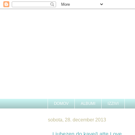
DOMOV
ALBUMI
IZZIVI
sobota, 28. december 2013
Ljubezen do kave/Latte Love