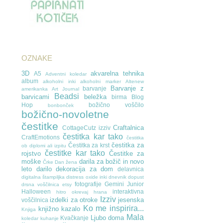
OZNAKE
3D
akvarelna tehnika
A5
Adventni koledar
album
alkoholni inki
alkoholni marker
Altenew
Barvanje z
barvanje
amerikanka
Art Journal
Beadsi
barvicami
beležka
birma
Blog
Hop
božično voščilo
bonbonček
božično-novoletne
čestitke
Craftalnica
CottageCutz izziv
čestitka kar tako
CraftEmotions
čestitka
čestitka za
Čestitka za krst
ob diplomi ali izpitu
čestitke kar tako
rojstvo
Čestitke za
moške
darila za božič in novo
Črke
Dan žena
leto
darilo
dekoracija za dom
delavnica
digitalna štampiljka
distress oxide inki
dnevnik
dopust
fotografije
Gemini Junior
drsna voščilnica
etsy
Halloween
interaktivna
hitro okrevaj
hrana
Izziv
izdelki za otroke
jesenska
voščilnica
Ko me inspirira...
knjižno kazalo
Knjiga
Mala
Ljubo doma
Kvačkanje
koledar
kuhanje