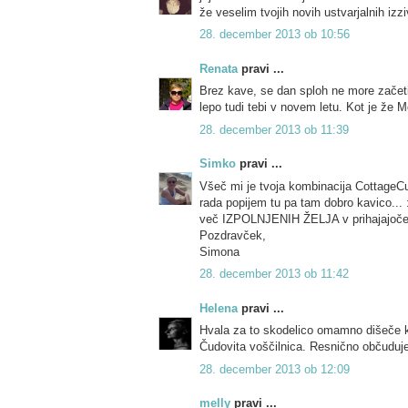
že veselim tvojih novih ustvarjalnih izzi
28. december 2013 ob 10:56
Renata
pravi ...
Brez kave, se dan sploh ne more začeti,
lepo tudi tebi v novem letu. Kot je že M
28. december 2013 ob 11:39
Simko
pravi ...
Všeč mi je tvoja kombinacija CottageCu
rada popijem tu pa tam dobro kavico.
več IZPOLNJENIH ŽELJA v prihajajoče
Pozdravček,
Simona
28. december 2013 ob 11:42
Helena
pravi ...
Hvala za to skodelico omamno dišeče 
Čudovita voščilnica. Resnično občuduje
28. december 2013 ob 12:09
melly
pravi ...