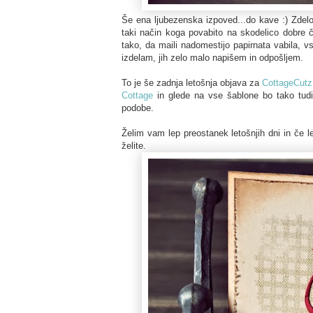
Še ena ljubezenska izpoved...do kave :) Zdelo 
taki način koga povabito na skodelico dobre č
tako, da maili nadomestijo papirnata vabila, vs
izdelam, jih zelo malo napišem in odpošljem.
To je še zadnja letošnja objava za
CottageCutz
Cottage
in glede na vse šablone bo tako tudi 
podobe.
Želim vam lep preostanek letošnjih dni in če le
želite.