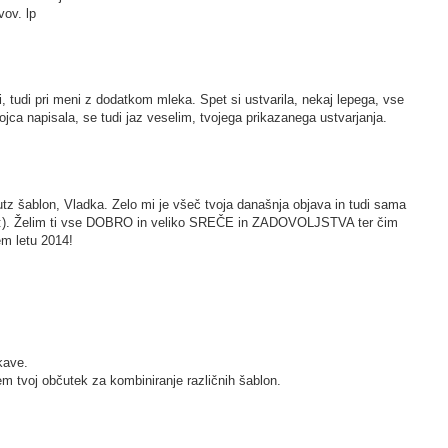
vov. lp
 tudi pri meni z dodatkom mleka. Spet si ustvarila, nekaj lepega, vse
ojca napisala, se tudi jaz veselim, tvojega prikazanega ustvarjanja.
tz šablon, Vladka. Zelo mi je všeč tvoja današnja objava in tudi sama
.. :). Želim ti vse DOBRO in veliko SREČE in ZADOVOLJSTVA ter čim
m letu 2014!
kave.
m tvoj občutek za kombiniranje različnih šablon.