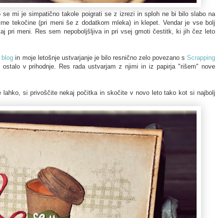
se mi je simpatično takole poigrati se z izrezi in sploh ne bi bilo slabo na
rne tekočine (pri meni še z dodatkom mleka) in klepet. Vendar je vse bolj
aj pri meni. Res sem nepoboljšljiva in pri vsej gmoti čestitk, ki jih čez leto
 blog
in moje letošnje ustvarjanje je bilo resnično zelo povezano s
Scrapping
ostalo v prihodnje. Res rada ustvarjam z njimi in iz papirja "rišem" nove
 lahko, si privoščite nekaj počitka in skočite v novo leto tako kot si najbolj