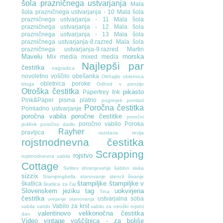
šola prazničnega ustvarjanja
Mala
šola prazničnega ustvarjanja - 10
Mala šola
prazničnega ustvarjanja - 11
Mala šola
prazničnega ustvarjanja - 12
Mala šola
prazničnega ustvarjanja - 13
Mala šola
prazničnega ustvarjanja-8.razred
Mala šola
prazničnega ustvarjanja-9.razred
Martin
Mavelu
morska
Mix media
mixed media
Najlepši par
čestitka
nagradica
novoletno voščilo
obešanka
Obhajilo
obletnica
obletnica poroke
bloga
Odhod v penzijo
Otroška čestitka
pikasto
Papertrey Ink
Pink&Paper
pisma
platno
pogrinjek
pomlad
Poročna čestitka
Pomladno ustvarjanje
poročna vabila
poročne čestitke
poročni
poročno vabilo
Poroka
jedilnik
poročno darilo
Rayher
pravljica
razstava
revija
rojstnodnevna čestitka
Scrapping
rojstvo
rojstnodnevna vabila
Cottage
Selitev
shranjevanje šablon
sivka
sizzix
Stampingbella
stanovanje
stencil
šivanje
štampiljke
štampiljke v
škatlica
škatlica za čaj
Slovenskem jeziku
tag
uokvirjena
Tina
čestitka
ustvarjalna soba
urejanje stanovanja
Vabilo za krst
vabila
vabilo
vabilo za otroški rojstni
valentinovo
velikonočna čestitka
dan
Video
vintage
voščilnica - za boljše