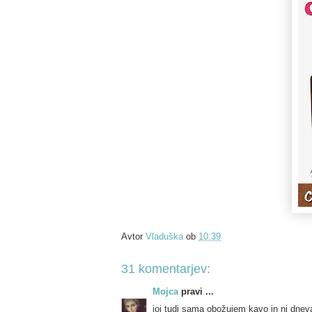
Avtor
Vladuška
ob
10:39
31 komentarjev:
Mojca
pravi ...
joj tudi sama obožujem kavo in ni dneva