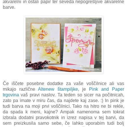
akvarelni in ostali papir ter seveda nepogrešljive akvarelne
barve.
Če iščete posebne dodatke za vaše voščilnice ali vas
mikajo različne
Altenew štampiljke
, je
Pink and Paper
trgovina
vaš pravi naslov. Ta teden so sicer na počitnicah,
zato pa imate v miru čas, da najdete kaj zase. :) In pink je
tudi barva na moji prvi voščilnici. Tako na hitro ne bi rekle,
da spada k meni, kajne? Ampak namenoma sem tokrat
izbrala dodatni pravokotnik in izrez napisa v tej barvi, da
sem preizkusila samo sebe, če lahko uporabim tudi bolj