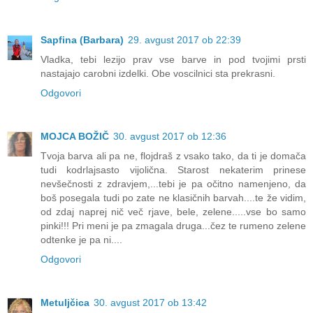
Sapfina (Barbara)
29. avgust 2017 ob 22:39
Vladka, tebi lezijo prav vse barve in pod tvojimi prsti
nastajajo carobni izdelki. Obe voscilnici sta prekrasni.
Odgovori
MOJCA BOŽIČ
30. avgust 2017 ob 12:36
Tvoja barva ali pa ne, flojdraš z vsako tako, da ti je domača
tudi kodrlajsasto vijolična. Starost nekaterim prinese
nevšečnosti z zdravjem,...tebi je pa očitno namenjeno, da
boš posegala tudi po zate ne klasičnih barvah....te že vidim,
od zdaj naprej nič več rjave, bele, zelene.....vse bo samo
pinki!!! Pri meni je pa zmagala druga...čez te rumeno zelene
odtenke je pa ni....
Odgovori
Metuljčica
30. avgust 2017 ob 13:42