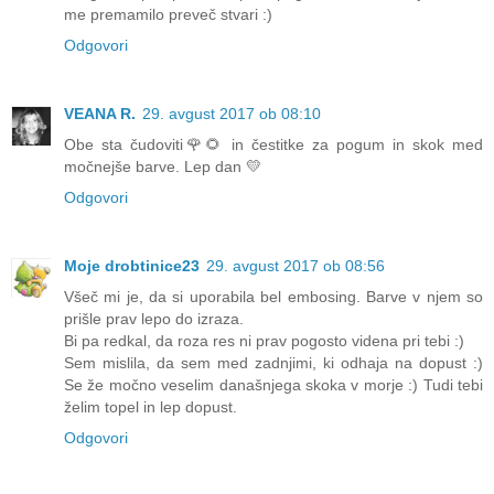
me premamilo preveč stvari :)
Odgovori
VEANA R.
29. avgust 2017 ob 08:10
Obe sta čudoviti🌹🌻 in čestitke za pogum in skok med
močnejše barve. Lep dan 💛
Odgovori
Moje drobtinice23
29. avgust 2017 ob 08:56
Všeč mi je, da si uporabila bel embosing. Barve v njem so
prišle prav lepo do izraza.
Bi pa redkal, da roza res ni prav pogosto videna pri tebi :)
Sem mislila, da sem med zadnjimi, ki odhaja na dopust :)
Se že močno veselim današnjega skoka v morje :) Tudi tebi
želim topel in lep dopust.
Odgovori