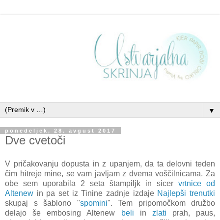
▼
ponedeljek, 28. avgust 2017
Dve cvetoči
V pričakovanju dopusta in z upanjem, da ta delovni teden
čim hitreje mine, se vam javljam z dvema voščilnicama. Za
obe sem uporabila 2 seta štampiljk in sicer
vrtnice od
Altenew
in pa set iz Tinine zadnje izdaje
Najlepši trenutki
skupaj s šablono "
spomini
". Tem pripomočkom družbo
delajo še embosing Altenew
beli
in
zlati
prah, paus,