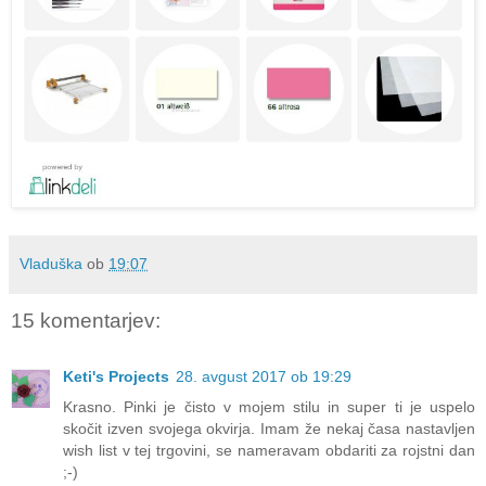
Vladuška
ob
19:07
15 komentarjev:
Keti's Projects
28. avgust 2017 ob 19:29
Krasno. Pinki je čisto v mojem stilu in super ti je uspelo
skočit izven svojega okvirja. Imam že nekaj časa nastavljen
wish list v tej trgovini, se nameravam obdariti za rojstni dan
;-)