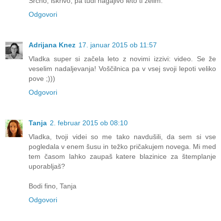
Srčno, iskrivo, pa tudi nagajivo leto ti želim.
Odgovori
Adrijana Knez
17. januar 2015 ob 11:57
Vladka super si začela leto z novimi izzivi: video. Se že
veselim nadaljevanja! Voščilnica pa v vsej svoji lepoti veliko
pove ;)))
Odgovori
Tanja
2. februar 2015 ob 08:10
Vladka, tvoji videi so me tako navdušili, da sem si vse
pogledala v enem šusu in težko pričakujem novega. Mi med
tem časom lahko zaupaš katere blazinice za štemplanje
uporabljaš?
Bodi fino, Tanja
Odgovori