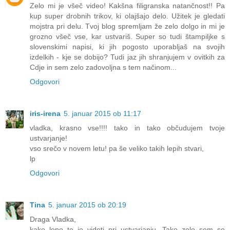
Zelo mi je všeč video! Kakšna filigranska natančnost!! Pa
kup super drobnih trikov, ki olajšajo delo. Užitek je gledati
mojstra pri delu. Tvoj blog spremljam že zelo dolgo in mi je
grozno všeč vse, kar ustvariš. Super so tudi štampiljke s
slovenskimi napisi, ki jih pogosto uporabljaš na svojih
izdelkih - kje se dobijo? Tudi jaz jih shranjujem v ovitkih za
Cdje in sem zelo zadovoljna s tem načinom...
Odgovori
iris-irena
5. januar 2015 ob 11:17
vladka, krasno vse!!!! tako in tako občudujem tvoje
ustvarjanje!
vso srečo v novem letu! pa še veliko takih lepih stvari,
lp
Odgovori
Tina
5. januar 2015 ob 20:19
Draga Vladka,
kako lepo te je videti pri ustvarjanju. Tako zelo sem se