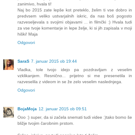
zanimivo, hvala ti!
Naj bo 2015 zate lepše kot preteklo, želim ti vse dobro in
predvsem veliko ustvarjalnih iskric, da nas boš pogosto
razveseljevala s svojimi objavami ... in filmčki :) Hvala tudi
za vse tvoje komentarje in lepe želje, ki si jih zapisala v moji
hiški! Maja
Odgovori
SaraS
7. januar 2015 ob 19:44
Vladka, tole tvojo idejo pa pozdravljam z veselim
vzklikanjem. Resnično... prijetno si me presenetila in
razveselila z videom in se že zelo veselim naslednjega.
Odgovori
BojaMoja
12. januar 2015 ob 09:51
Ooo :) super, da si začela snemati tudi videe :)tako bomo še
bližje tvojim čarobnim prstom.