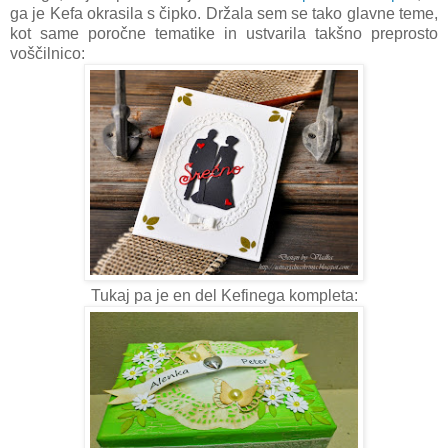
ga je Kefa okrasila s čipko. Držala sem se tako glavne teme,
kot same poročne tematike in ustvarila takšno preprosto
voščilnico:
Tukaj pa je en del Kefinega kompleta: