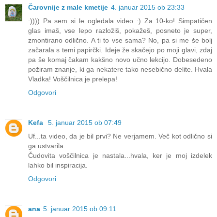
Čarovnije z male kmetije
4. januar 2015 ob 23:33
:)))) Pa sem si le ogledala video :) Za 10-ko! Simpatičen
glas imaš, vse lepo razložiš, pokažeš, posneto je super,
zmontirano odlično. A ti to vse sama? No, pa si me še bolj
začarala s temi papirčki. Ideje že skačejo po moji glavi, zdaj
pa še komaj čakam kakšno novo učno lekcijo. Dobesedeno
požiram znanje, ki ga nekatere tako nesebično delite. Hvala
Vladka! Voščilnica je prelepa!
Odgovori
Kefa
5. januar 2015 ob 07:49
Uf...ta video, da je bil prvi? Ne verjamem. Več kot odlično si
ga ustvarila.
Čudovita voščilnica je nastala...hvala, ker je moj izdelek
lahko bil inspiracija.
Odgovori
ana
5. januar 2015 ob 09:11