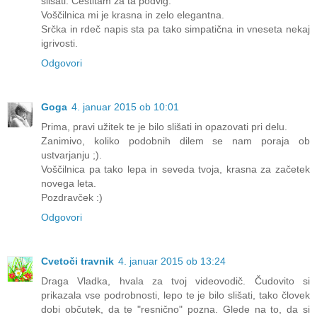
slišati. Čestitam za ta podvig.
Voščilnica mi je krasna in zelo elegantna.
Srčka in rdeč napis sta pa tako simpatična in vneseta nekaj
igrivosti.
Odgovori
Goga
4. januar 2015 ob 10:01
Prima, pravi užitek te je bilo slišati in opazovati pri delu.
Zanimivo, koliko podobnih dilem se nam poraja ob
ustvarjanju ;).
Voščilnica pa tako lepa in seveda tvoja, krasna za začetek
novega leta.
Pozdravček :)
Odgovori
Cvetoči travnik
4. januar 2015 ob 13:24
Draga Vladka, hvala za tvoj videovodič. Čudovito si
prikazala vse podrobnosti, lepo te je bilo slišati, tako človek
dobi občutek, da te "resnično" pozna. Glede na to, da si