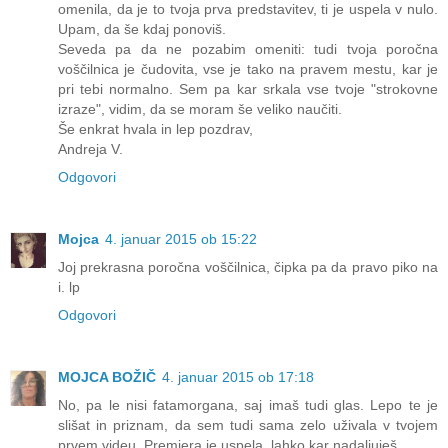
omenila, da je to tvoja prva predstavitev, ti je uspela v nulo.
Upam, da še kdaj ponoviš.
Seveda pa da ne pozabim omeniti: tudi tvoja poročna
voščilnica je čudovita, vse je tako na pravem mestu, kar je
pri tebi normalno. Sem pa kar srkala vse tvoje "strokovne
izraze", vidim, da se moram še veliko naučiti.
Še enkrat hvala in lep pozdrav,
Andreja V.
Odgovori
Mojca
4. januar 2015 ob 15:22
Joj prekrasna poročna voščilnica, čipka pa da pravo piko na
i. lp
Odgovori
MOJCA BOŽIČ
4. januar 2015 ob 17:18
No, pa le nisi fatamorgana, saj imaš tudi glas. Lepo te je
slišat in priznam, da sem tudi sama zelo uživala v tvojem
prvem videu. Premiera je uspela, lahko kar nadaljuješ.