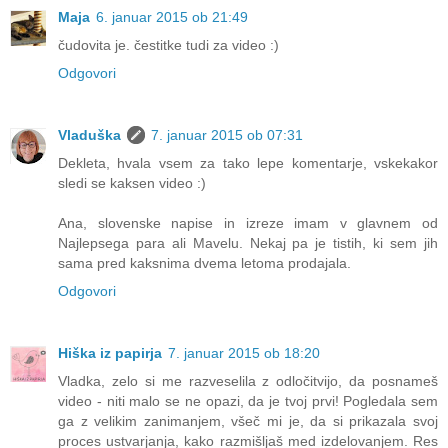
Maja
6. januar 2015 ob 21:49
čudovita je. čestitke tudi za video :)
Odgovori
Vladuška
7. januar 2015 ob 07:31
Dekleta, hvala vsem za tako lepe komentarje, vskekakor
sledi se kaksen video :)
Ana, slovenske napise in izreze imam v glavnem od
Najlepsega para ali Mavelu. Nekaj pa je tistih, ki sem jih
sama pred kaksnima dvema letoma prodajala.
Odgovori
Hiška iz papirja
7. januar 2015 ob 18:20
Vladka, zelo si me razveselila z odločitvijo, da posnameš
video - niti malo se ne opazi, da je tvoj prvi! Pogledala sem
ga z velikim zanimanjem, všeč mi je, da si prikazala svoj
proces ustvarjanja, kako razmišljaš med izdelovanjem. Res