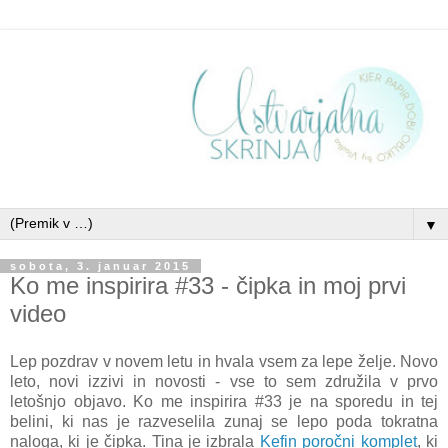
▼
sobota, 3. januar 2015
Ko me inspirira #33 - čipka in moj prvi
video
Lep pozdrav v novem letu in hvala vsem za lepe želje. Novo
leto, novi izzivi in novosti - vse to sem združila v prvo
letošnjo objavo. Ko me inspirira #33 je na sporedu in tej
belini, ki nas je razveselila zunaj se lepo poda tokratna
naloga, ki je čipka. Tina je izbrala
Kefin poročni komplet
, ki