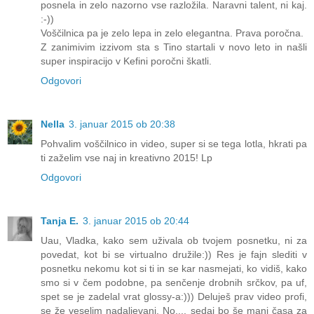
posnela in zelo nazorno vse razložila. Naravni talent, ni kaj.
:-))
Voščilnica pa je zelo lepa in zelo elegantna. Prava poročna.
Z zanimivim izzivom sta s Tino startali v novo leto in našli
super inspiracijo v Kefini poročni škatli.
Odgovori
Nella
3. januar 2015 ob 20:38
Pohvalim voščilnico in video, super si se tega lotla, hkrati pa
ti zaželim vse naj in kreativno 2015! Lp
Odgovori
Tanja E.
3. januar 2015 ob 20:44
Uau, Vladka, kako sem uživala ob tvojem posnetku, ni za
povedat, kot bi se virtualno družile:)) Res je fajn slediti v
posnetku nekomu kot si ti in se kar nasmejati, ko vidiš, kako
smo si v čem podobne, pa senčenje drobnih srčkov, pa uf,
spet se je zadelal vrat glossy-a:))) Deluješ prav video profi,
se že veselim nadaljevanj. No..., sedaj bo še manj časa za